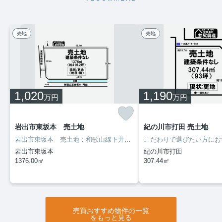
売地
売地
1,020
1,190
万円
万円
岩出市東坂本 売土地
紀の川市打田 売土地
岩出市東坂本 売土地：和歌山線下井阪駅にも近くて便利。徒歩16分の場所に岩出市立上岩出小学校があります。広さの心配がいらない土地面積706㎡。不動産購入の前に住宅ローンについて不安はございませんか。当社スタッフが丁寧に解説し、お客様の不安を解消いたします。まずはお気軽にお問い合わせください。
岩出市東坂本
紀の川市打田
1376.00㎡
307.44㎡
売買おすすめ物件の一覧
をもっと見る