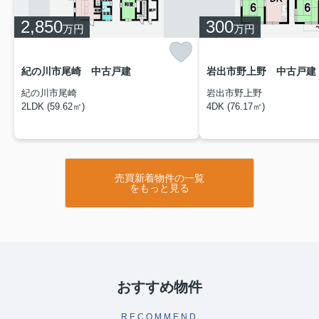
成約
2026.06.15
2,850
300
万円
万円
★成約御礼★
【岩出市中黒 中古戸建】
紀の川市尾崎 中古戸建
岩出市野上野 中古戸建
販売中はたくさんのお問い合わせをいただき、誠にあり
紀の川市尾崎
岩出市野上野
がとうございました！
2LDK (59.62㎡)
4DK (76.17㎡)
和歌山県紀の川市・岩出市の不動産売却は、
(有)井尻興
産
におまかせください！
お客様の声
2026.06.12
売買新着物件の一覧
をもっと見る
★お客様の声が更新されました★
お客様の声が更新されました！ぜひチェックしてみてくだ
さい♪
お客様の声（M様）
お客様の声（K様）
おすすめ物件
和歌山県紀の川市・岩出市の不動産売却は、
(有)井尻興
産
におまかせください！
RECOMMEND