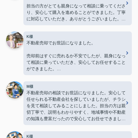
担当の方がとても親身になって相談に乗ってくださ
り、安心して購入を進めることができました。丁寧
に対応していただき、ありがとうございました。
＊お客様アンケートをもとに、読みやすいように一
K様
部編集しています。
不動産売却でお世話になりました。
売却前はすぐに売れるか不安でしたが、親身になっ
て相談に乗っていただき、安心してお任せすること
ができました。
最後まで親切丁寧に対応していただき、本当にあり
M様
がとうございました。
不動産売却の相談でお世話になりました。安心して
任せられる不動産会社を探していましたが、チラシ
＊お客様アンケートをもとに、読みやすいように一
を見て相談してみることにしました。担当の方は親
部文章を編集しています。
切丁寧で、説明もわかりやすく、地域事情や不動産
の知識も豊富だったので安心してお任せできまし
た。親身に相談に乗っていただき感謝しています。
また不動産のことで困った際は相談したいと思いま
K様