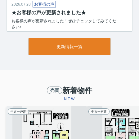
お客様の声
2026.07.28
★お客様の声が更新されました★
お客様の声が更新されました！ぜひチェックしてみてくだ
さい♪
お客様の声（K様）
お客様の声（M様）
更新情報一覧
和歌山県紀の川市・岩出市の不動産売却は、
(有)井尻興
産
におまかせください！
成約
2026.07.28
★成約御礼★
新着物件
売買
【紀の川市馬宿 中古戸建】
NEW
販売中はたくさんのお問い合わせをいただき、誠にあり
中古一戸建
中古一戸建
がとうございました！
和歌山県紀の川市・岩出市の不動産売却は、
(有)井尻興
産
におまかせください！