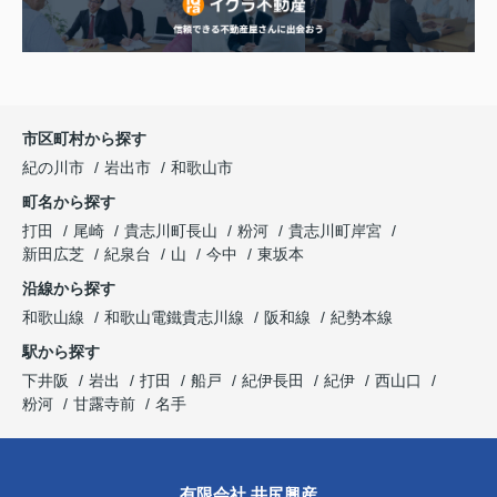
市区町村から探す
紀の川市
岩出市
和歌山市
町名から探す
打田
尾崎
貴志川町長山
粉河
貴志川町岸宮
新田広芝
紀泉台
山
今中
東坂本
沿線から探す
和歌山線
和歌山電鐵貴志川線
阪和線
紀勢本線
駅から探す
下井阪
岩出
打田
船戸
紀伊長田
紀伊
西山口
粉河
甘露寺前
名手
有限会社 井尻興産