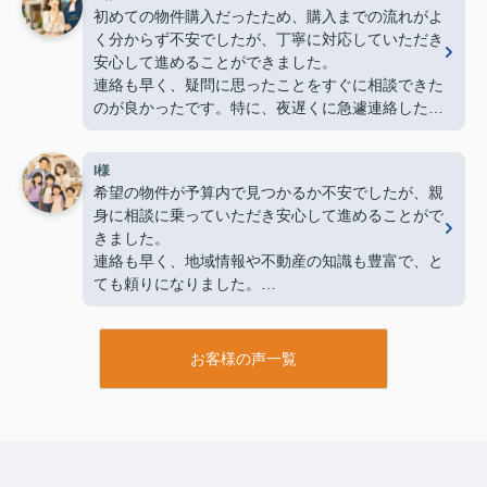
す。
初めての物件購入だったため、購入までの流れがよ
く分からず不安でしたが、丁寧に対応していただき
＊お客様アンケートをもとに、読みやすいように一
安心して進めることができました。
部文章を編集しています。
連絡も早く、疑問に思ったことをすぐに相談できた
のが良かったです。特に、夜遅くに急遽連絡した際
にも対応していただけたことが印象に残っていま
す。
I様
おかげで安心して購入することができました。あり
希望の物件が予算内で見つかるか不安でしたが、親
がとうございました。
身に相談に乗っていただき安心して進めることがで
きました。
＊お客様アンケートをもとに、読みやすいよう一部
連絡も早く、地域情報や不動産の知識も豊富で、と
編集しています。
ても頼りになりました。
最後まで丁寧に対応していただき、安心してお任せ
できる不動産会社だと感じました。
お客様の声一覧
＊お客様アンケートをもとに、読みやすいよう一部
文章を編集しています。