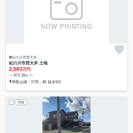
紀の川市西大井
紀の川市西大井 土地
2,583
万円
- / 973.39㎡ / -
和歌山線「打田」駅 徒歩9分
売地