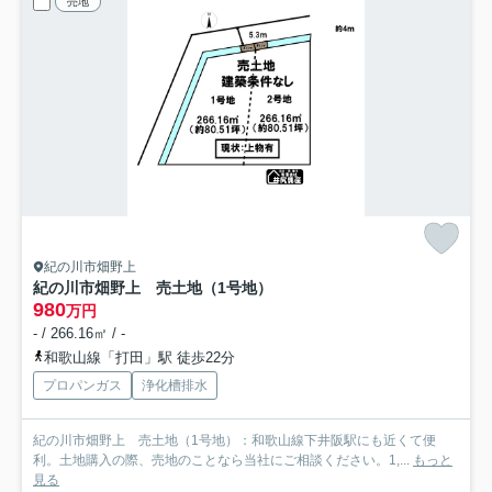
売地
紀の川市畑野上
紀の川市畑野上 売土地（1号地）
980
万円
- / 266.16㎡ / -
和歌山線「打田」駅 徒歩22分
プロパンガス
浄化槽排水
紀の川市畑野上 売土地（1号地）：和歌山線下井阪駅にも近くて便
利。土地購入の際、売地のことなら当社にご相談ください。1,...
もっと
見る