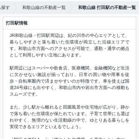
ら探す
和歌山線の不動産一覧
和歌山線 打田駅の不動産一覧
打田駅情報
JR和歌山線・打田駅周辺は、紀の川市の中心エリアとして、
暮らしやすさと落ち着いた住環境が両立した沿線エリアで
す。和歌山市方面へのアクセスが可能で、通勤・通学の拠点
として利用しやすい立地にあります。
駅周辺にはスーパーや飲食店、医療機関、金融機関など生活
に欠かせない施設が揃っており、日常の買い物や用事を徒
歩・自転車圏内で済ませやすいのが特徴です。車を使えば国
道24号線にも出やすく、和歌山市内や岩出市方面への移動も
スムーズです。
また、少し駅から離れると田園風景や住宅地が広がり、静か
で落ち着いた住環境が保たれています。子育て世帯にも選ば
れやすく、無理のない生活動線の中で、ゆとりある暮らしを
実現できるエリアといえるでしょう。