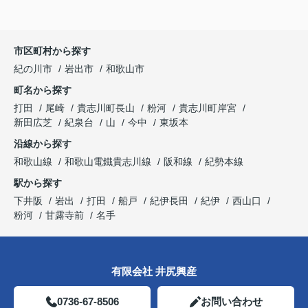
市区町村から探す
紀の川市
岩出市
和歌山市
町名から探す
打田
尾崎
貴志川町長山
粉河
貴志川町岸宮
新田広芝
紀泉台
山
今中
東坂本
沿線から探す
和歌山線
和歌山電鐵貴志川線
阪和線
紀勢本線
駅から探す
下井阪
岩出
打田
船戸
紀伊長田
紀伊
西山口
粉河
甘露寺前
名手
有限会社 井尻興産
0736-67-8506
お問い合わせ