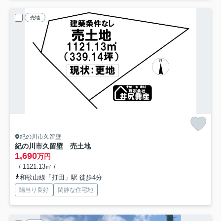
売地
紀の川市久留壁
紀の川市久留壁 売土地
1,690
万円
- / 1121.13㎡ / -
和歌山線「打田」駅 徒歩4分
陽当り良好
閑静な住宅地