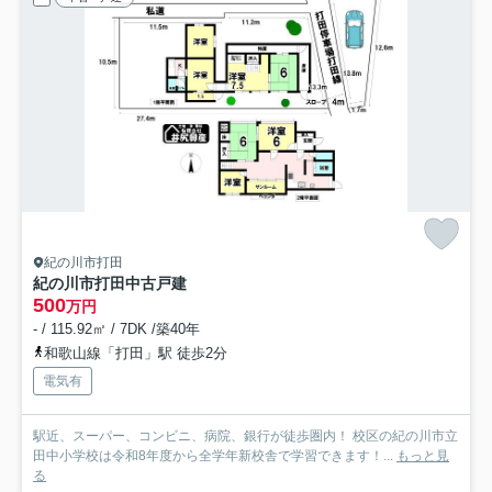
紀の川市打田
紀の川市打田中古戸建
500
万円
- / 115.92㎡ / 7DK /築40年
和歌山線「打田」駅 徒歩2分
電気有
駅近、スーパー、コンビニ、病院、銀行が徒歩圏内！ 校区の紀の川市立
田中小学校は令和8年度から全学年新校舎で学習できます！...
もっと見
る