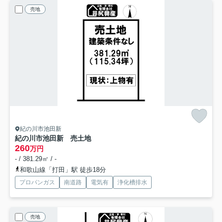
売地
紀の川市池田新
紀の川市池田新 売土地
260
万円
- / 381.29㎡ / -
和歌山線「打田」駅 徒歩18分
プロパンガス
南道路
電気有
浄化槽排水
売地