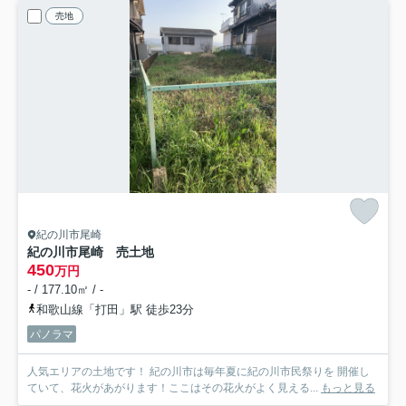
売地
紀の川市尾崎
紀の川市尾崎 売土地
450
万円
- / 177.10㎡ / -
和歌山線「打田」駅 徒歩23分
パノラマ
人気エリアの土地です！ 紀の川市は毎年夏に紀の川市民祭りを 開催し
ていて、花火があがります！ここはその花火がよく見える...
もっと見る