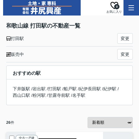
0
お気に入り
和歌山線 打田駅の不動産一覧
打田駅
変更
販売中
変更
おすすめの駅
下井阪駅
/
岩出駅
/
打田駅
/
船戸駅
/
紀伊長田駅
/
紀伊駅
/
西山口駅
/
粉河駅
/
甘露寺前駅
/
名手駅
26
件
中古一戸建