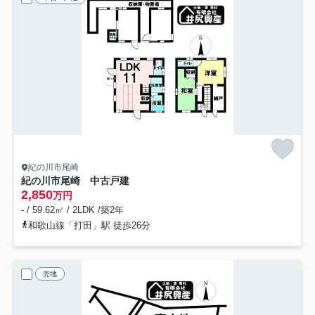
紀の川市尾崎
紀の川市尾崎 中古戸建
2,850
万円
- / 59.62㎡ / 2LDK /築2年
和歌山線「打田」駅 徒歩26分
売地