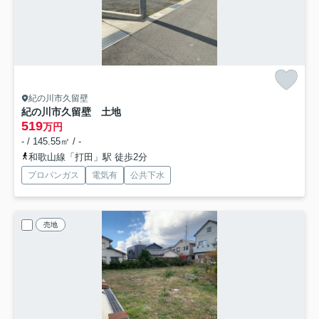
紀の川市久留壁
紀の川市久留壁 土地
519
万円
- / 145.55㎡ / -
和歌山線「打田」駅 徒歩2分
プロパンガス
電気有
公共下水
売地