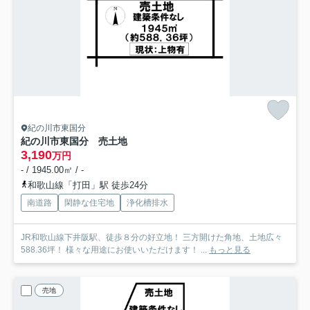
紀の川市東国分
紀の川市東国分 売土地
3,190
万円
- / 1945.00㎡ / -
和歌山線「打田」駅 徒歩24分
南道路
閑静な住宅地
浄化槽排水
JR和歌山線下井阪駅、徒歩８分の好立地！ 三方開けた角地、土地広々
588.36坪！ 様々な用途にお使いいただけます！ ...
もっと見る
売地