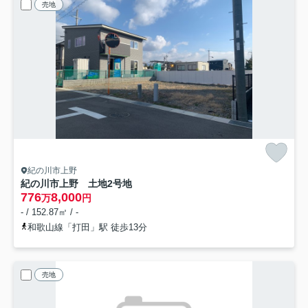
売地
紀の川市上野
紀の川市上野 土地
2号地
776
8,000
万
円
- / 152.87㎡ / -
和歌山線「打田」駅 徒歩13分
売地