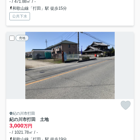
- / 471.88㎡ / -
和歌山線「打田」駅 徒歩15分
公共下水
売地
紀の川市打田
紀の川市打田 土地
3,000
万円
- / 1021.78㎡ / -
和歌山線「打田」駅 徒歩19分