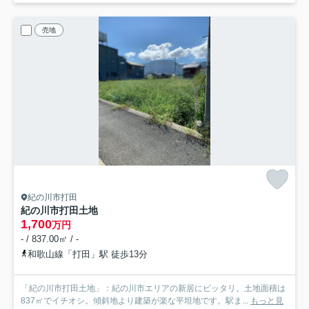
売地
紀の川市打田
紀の川市打田土地
1,700
万円
- / 837.00㎡ / -
和歌山線「打田」駅 徒歩13分
「紀の川市打田土地」：紀の川市エリアの新居にピッタリ。土地面積は
837㎡でイチオシ。傾斜地より建築が楽な平坦地です。駅ま...
もっと見