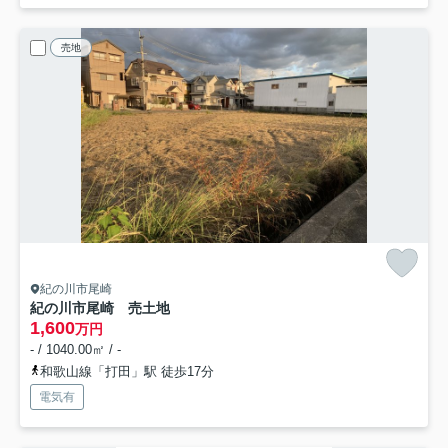
売地
紀の川市尾崎
紀の川市尾崎 売土地
1,600
万円
- / 1040.00㎡ / -
和歌山線「打田」駅 徒歩17分
電気有