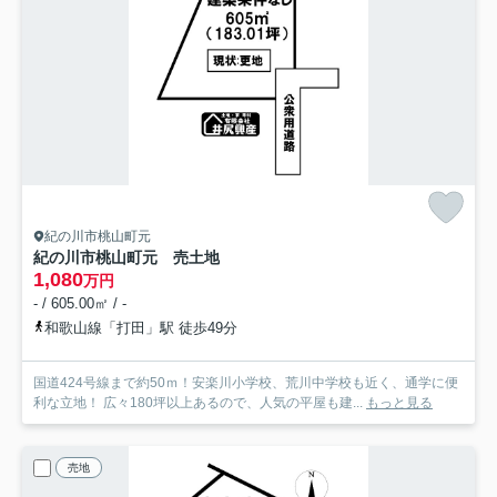
紀の川市桃山町元
紀の川市桃山町元 売土地
1,080
万円
- / 605.00㎡ / -
和歌山線「打田」駅 徒歩49分
国道424号線まで約50ｍ！安楽川小学校、荒川中学校も近く、通学に便
利な立地！ 広々180坪以上あるので、人気の平屋も建...
もっと見る
売地