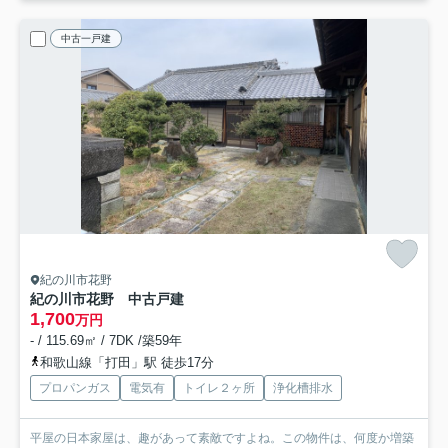
中古一戸建
紀の川市花野
紀の川市花野 中古戸建
1,700
万円
- / 115.69㎡ / 7DK /築59年
和歌山線「打田」駅 徒歩17分
プロパンガス
電気有
トイレ２ヶ所
浄化槽排水
平屋の日本家屋は、趣があって素敵ですよね。この物件は、何度か増築