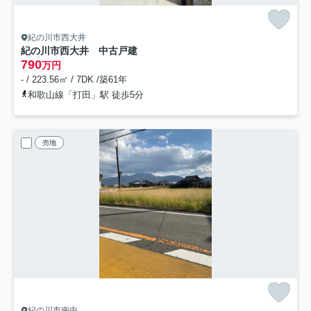
紀の川市西大井
紀の川市西大井 中古戸建
790
万円
- / 223.56㎡ / 7DK /築61年
和歌山線「打田」駅 徒歩5分
売地
紀の川市南中