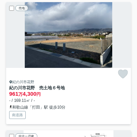
売地
紀の川市花野
紀の川市花野 売土地
６号地
961
4,300
万
円
- / 169.11㎡ / -
和歌山線「打田」駅 徒歩10分
南道路
中古一戸建