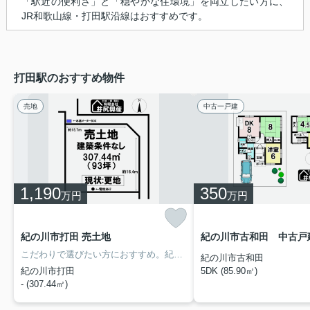
「駅近の便利さ」と「穏やかな住環境」を両立したい方に、
JR和歌山線・打田駅沿線はおすすめです。
打田駅のおすすめ物件
売地
中古一戸建
1,190
350
万円
万円
紀の川市打田 売土地
紀の川市古和田 中古戸
こだわりで選びたい方におすすめ。紀の川市エリアで住まいをお探しなら「紀の川市打田 売土地」。暮らしに便利なメガ・ドン・キホーテ(スーパー)がこちらから92mのところにあります。地域の顧客満足度ナンバーワンを目指す当社が、不動産を探すお客様を全力でサポートいたします。購入手順からアフタフォローまでお任せください。お問い合わせをお待ちしております。
紀の川市古和田
紀の川市打田
5DK (85.90㎡)
- (307.44㎡)