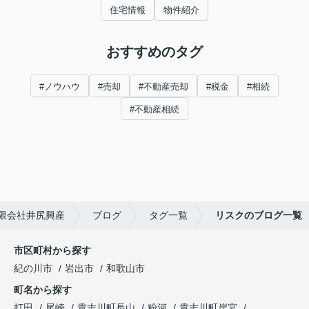
住宅情報
物件紹介
おすすめのタグ
#ノウハウ
#売却
#不動産売却
#税金
#相続
#不動産相続
限会社井尻興産
ブログ
タグ一覧
リスクのブログ一覧
市区町村から探す
紀の川市
岩出市
和歌山市
町名から探す
打田
尾崎
貴志川町長山
粉河
貴志川町岸宮