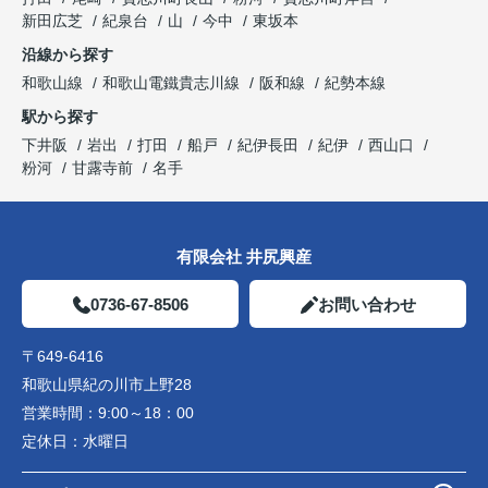
新田広芝
紀泉台
山
今中
東坂本
沿線から探す
和歌山線
和歌山電鐵貴志川線
阪和線
紀勢本線
駅から探す
下井阪
岩出
打田
船戸
紀伊長田
紀伊
西山口
粉河
甘露寺前
名手
有限会社 井尻興産
0736-67-8506
お問い合わせ
〒649-6416
和歌山県紀の川市上野28
営業時間：
9:00～18：00
定休日：
水曜日