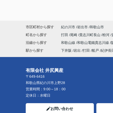
市区町村から探す
紀の川市
岩出市
和歌山市
町名から探す
打田
尾崎
貴志川町長山
粉河
沿線から探す
和歌山線
和歌山電鐵貴志川線
駅から探す
下井阪
岩出
打田
船戸
紀伊長
有限会社 井尻興産
〒649-6416
和歌山県紀の川市上野28
営業時間：
9:00～18：00
定休日：
水曜日
お問い合わせ