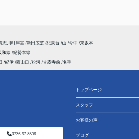
貴志川町岸宮
新田広芝
紀泉台
山
今中
東坂本
阪和線
紀勢本線
田
紀伊
西山口
粉河
甘露寺前
名手
トップページ
スタッフ
お客様の声
0736-67-8506
ブログ