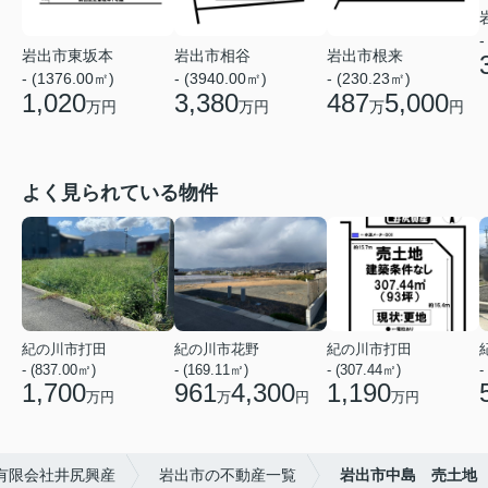
-
岩出市東坂本
岩出市相谷
岩出市根来
- (1376.00㎡)
- (3940.00㎡)
- (230.23㎡)
1,020
3,380
487
5,000
万円
万円
万
円
よく見られている物件
紀の川市打田
紀の川市花野
紀の川市打田
- (837.00㎡)
- (169.11㎡)
- (307.44㎡)
-
1,700
961
4,300
1,190
万円
万
円
万円
有限会社井尻興産
岩出市の不動産一覧
岩出市中島 売土地