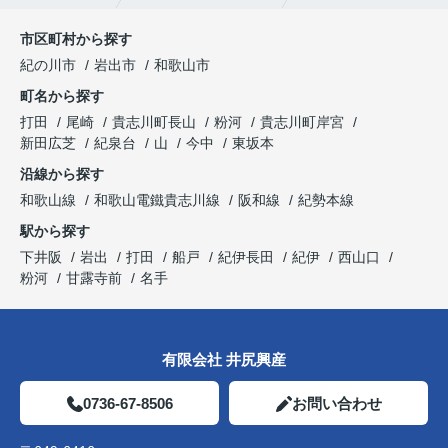
市区町村から探す
紀の川市
岩出市
和歌山市
町名から探す
打田
尾崎
貴志川町長山
粉河
貴志川町岸宮
新田広芝
紀泉台
山
今中
東坂本
沿線から探す
和歌山線
和歌山電鐵貴志川線
阪和線
紀勢本線
駅から探す
下井阪
岩出
打田
船戸
紀伊長田
紀伊
西山口
粉河
甘露寺前
名手
有限会社 井尻興産
0736-67-8506
お問い合わせ