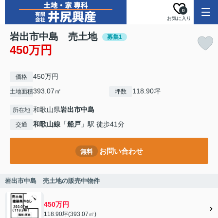
0
お気に入り
岩出市中島 売土地
募集1
450万円
450万円
価格
393.07㎡
118.90坪
土地面積
坪数
和歌山県
岩出市
中島
所在地
和歌山線
「
船戸
」駅 徒歩41分
交通
お問い合わせ
無料
岩出市中島 売土地の販売中物件
450万円
118.90坪(393.07㎡)