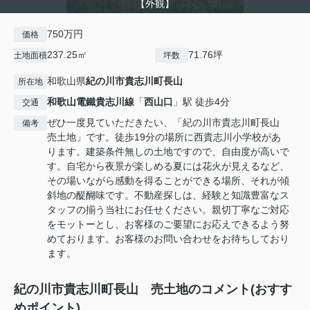
【外観】
750万円
価格
237.25㎡
71.76坪
土地面積
坪数
和歌山県
紀の川市
貴志川町長山
所在地
和歌山電鐵貴志川線
「
西山口
」駅 徒歩4分
交通
ぜひ一度見ていただきたい、「紀の川市貴志川町長山
備考
売土地」です。徒歩19分の場所に西貴志川小学校があ
ります。建築条件無しの土地ですので、自由度が高いで
す。自宅から夜景が楽しめる夏には花火が見えるなど、
その場いながら感動を得ることができる場所、それが傾
斜地の醍醐味です。不動産探しは、経験と知識豊富なス
タッフの揃う当社にお任せください。親切丁寧なご対応
をモットーとし、お客様のご要望にお応えできるよう努
めております。お客様のお問い合わせをお待ちしており
ます。
紀の川市貴志川町長山 売土地のコメント(おすす
めポイント)