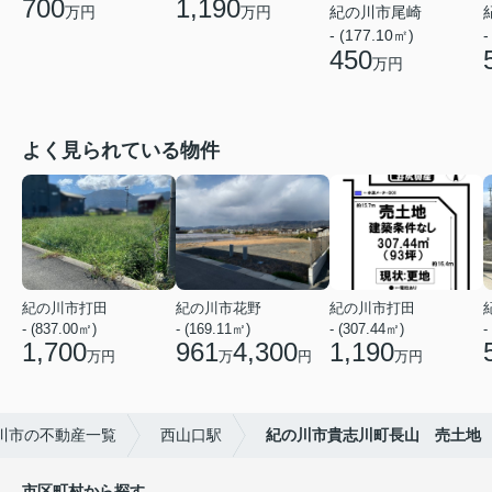
700
1,190
紀の川市尾崎
万円
万円
- (177.10㎡)
-
450
万円
よく見られている物件
紀の川市打田
紀の川市花野
紀の川市打田
- (837.00㎡)
- (169.11㎡)
- (307.44㎡)
-
1,700
961
4,300
1,190
万円
万
円
万円
川市の不動産一覧
西山口駅
紀の川市貴志川町長山 売土地
市区町村から探す