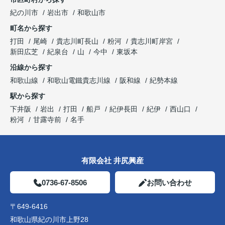
紀の川市
岩出市
和歌山市
町名から探す
打田
尾崎
貴志川町長山
粉河
貴志川町岸宮
新田広芝
紀泉台
山
今中
東坂本
沿線から探す
和歌山線
和歌山電鐵貴志川線
阪和線
紀勢本線
駅から探す
下井阪
岩出
打田
船戸
紀伊長田
紀伊
西山口
粉河
甘露寺前
名手
有限会社 井尻興産
0736-67-8506
お問い合わせ
〒649-6416
和歌山県紀の川市上野28