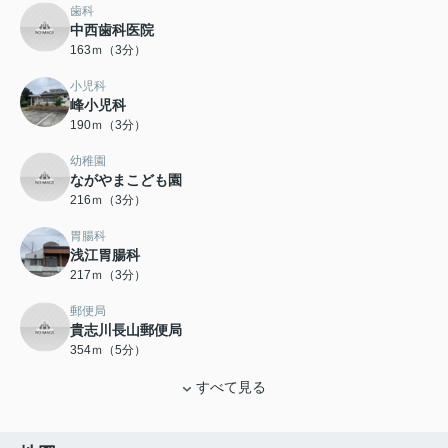
歯科
中西歯科医院
163ｍ（3分）
小児科
峰小児科
190ｍ（3分）
幼稚園
ながやまこども園
216ｍ（3分）
胃腸科
浅江胃腸科
217ｍ（3分）
郵便局
貴志川長山郵便局
354ｍ（5分）
すべて見る