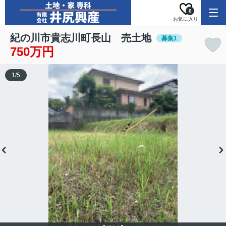
0
お気に入り
紀の川市貴志川町長山 売土地
募集1
750万円
1
/
5