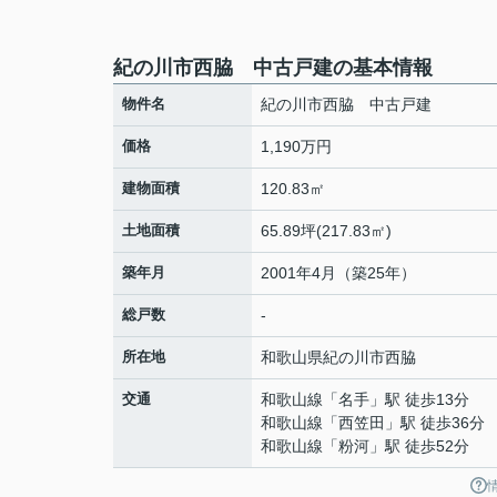
紀の川市西脇 中古戸建の基本情報
物件名
紀の川市西脇 中古戸建
価格
1,190万円
建物面積
120.83㎡
土地面積
65.89坪(217.83㎡)
築年月
2001年4月（築25年）
総戸数
-
所在地
和歌山県
紀の川市
西脇
交通
和歌山線
「
名手
」駅 徒歩13分
和歌山線
「
西笠田
」駅 徒歩36分
和歌山線
「
粉河
」駅 徒歩52分