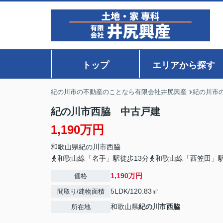
トップ
エリアから探す
紀の川市の不動産のことなら有限会社井尻興産
紀の川市
紀の川市西脇 中古戸建
1,190万円
和歌山県
紀の川市
西脇
和歌山線「名手」駅徒歩13分
和歌山線「西笠田」駅
1,190万円
価格
5LDK/120.83㎡
間取り/建物面積
和歌山県
紀の川市
西脇
所在地