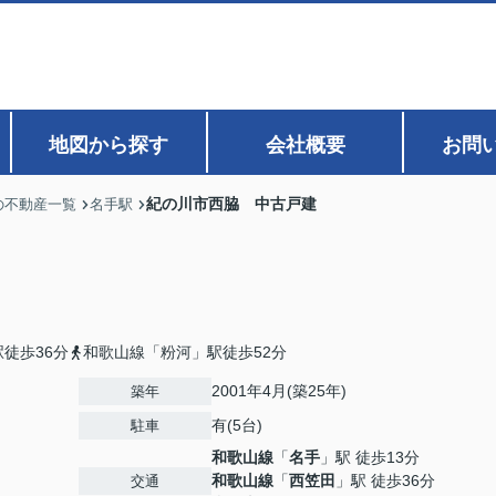
地図から探す
会社概要
お問
紀の川市西脇 中古戸建
の不動産一覧
名手駅
徒歩36分
和歌山線「粉河」駅徒歩52分
2001年4月(築25年)
築年
有(5台)
駐車
和歌山線
「
名手
」駅 徒歩13分
和歌山線
「
西笠田
」駅 徒歩36分
交通