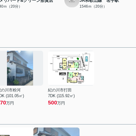
メリハード&グリーン那賀店
JR和歌山線 名手駅
540ｍ（20分）
1546ｍ（20分）
紀の川市粉河
紀の川市打田
DK (101.05㎡)
7DK (115.92㎡)
70
500
万円
万円