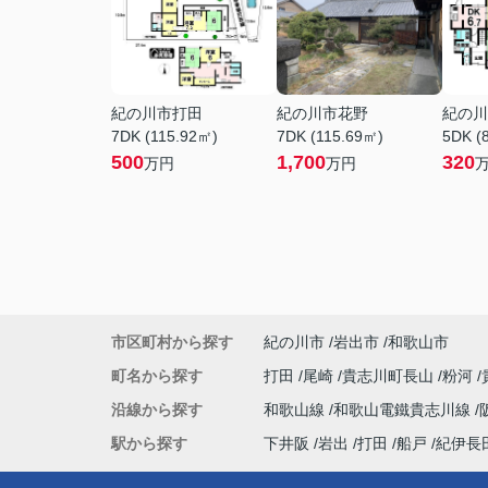
紀の川市打田
紀の川市花野
紀の川
7DK (115.92㎡)
7DK (115.69㎡)
5DK (
500
1,700
320
万円
万円
市区町村から探す
紀の川市
岩出市
和歌山市
町名から探す
打田
尾崎
貴志川町長山
粉河
沿線から探す
和歌山線
和歌山電鐵貴志川線
駅から探す
下井阪
岩出
打田
船戸
紀伊長