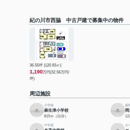
紀の川市西脇 中古戸建で募集中の物件
36.55坪 (120.83㎡)
1,190
万円(32.56万円/
坪)
周辺施設
小学校
歯
麻生津小学校
岡
815ｍ（11分）
1
中学校
ホ