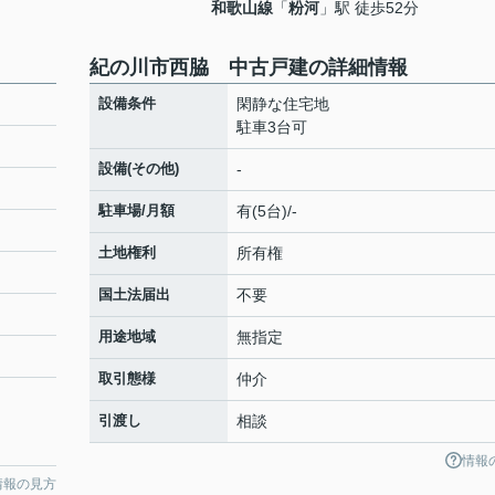
和歌山線
「
粉河
」駅 徒歩52分
紀の川市西脇 中古戸建の詳細情報
設備条件
閑静な住宅地
駐車3台可
設備(その他)
-
駐車場/月額
有(5台)/-
土地権利
所有権
国土法届出
不要
用途地域
無指定
取引態様
仲介
引渡し
相談
情報
情報の見方