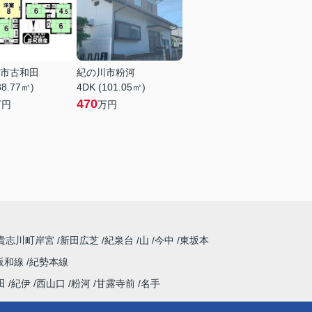
市古和田
紀の川市粉河
88.77㎡)
4DK (101.05㎡)
470
万円
万円
貴志川町岸宮
新田広芝
紀泉台
山
今中
東坂本
阪和線
紀勢本線
田
紀伊
西山口
粉河
甘露寺前
名手