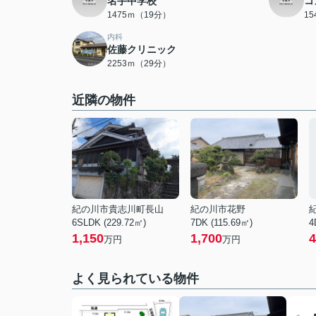
名手中学校
コ
1475ｍ（19分）
1
内科
佐藤クリニック
2253ｍ（29分）
近隣の物件
紀の川市貴志川町長山
紀の川市花野
6SLDK (229.72㎡)
7DK (115.69㎡)
4
1,150
1,700
4
万円
万円
よく見られている物件