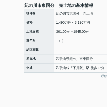
紀の川市東国分 売土地の基本情報
物件名
紀の川市東国分 売土地
価格
1,490万円～3,190万円
土地面積
361.00㎡～1945.00㎡
築年月
-（-）
総区画数
-
所在地
和歌山県
紀の川市
東国分
交通
和歌山線
「
下井阪
」駅 徒歩17分