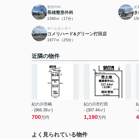
整形外科
皮
長雄整形外科
き
1340ｍ（17分）
1
ホームセンター
コメリハード&グリーン打田店
1977ｍ（25分）
近隣の物件
紀の川市嶋
紀の川市打田
- (966.39㎡)
- (307.44㎡)
-
700
1,190
4
万円
万円
よく見られている物件