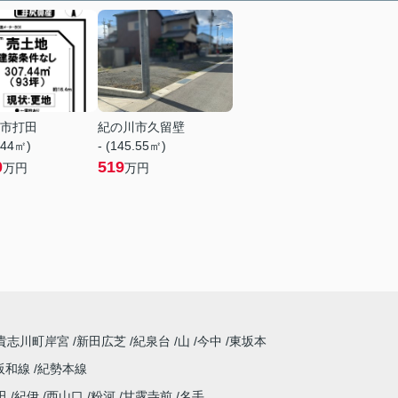
市打田
紀の川市久留壁
.44㎡)
- (145.55㎡)
0
519
万円
万円
貴志川町岸宮
新田広芝
紀泉台
山
今中
東坂本
阪和線
紀勢本線
田
紀伊
西山口
粉河
甘露寺前
名手