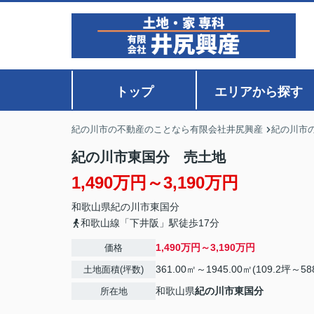
トップ
エリアから探す
紀の川市の不動産のことなら有限会社井尻興産
紀の川市
紀の川市東国分 売土地
1,490万円～3,190万円
和歌山県
紀の川市
東国分
和歌山線「下井阪」駅徒歩17分
1,490万円～3,190万円
価格
361.00㎡～1945.00㎡(109.2坪～58
土地面積(坪数)
和歌山県
紀の川市
東国分
所在地