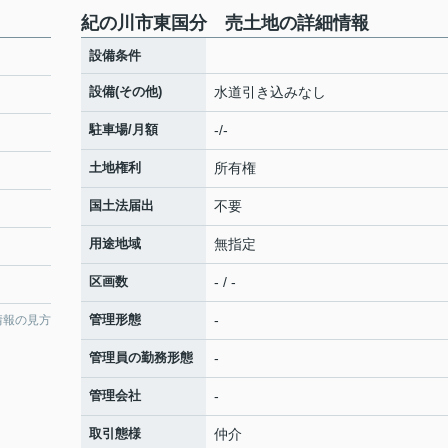
紀の川市東国分 売土地の詳細情報
設備条件
設備(その他)
水道引き込みなし
駐車場/月額
-/-
土地権利
所有権
国土法届出
不要
用途地域
無指定
区画数
- / -
管理形態
-
情報の見方
管理員の勤務形態
-
管理会社
-
取引態様
仲介