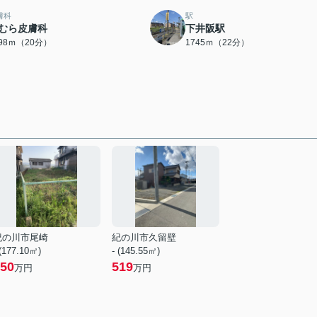
膚科
駅
むら皮膚科
下井阪駅
598ｍ（20分）
1745ｍ（22分）
紀の川市尾崎
紀の川市久留壁
 (177.10㎡)
- (145.55㎡)
50
519
万円
万円