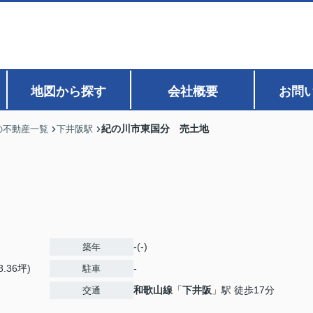
地図から探す
会社概要
お問
紀の川市東国分 売土地
の不動産一覧
下井阪駅
-(-)
築年
8.36坪)
-
駐車
和歌山線
「
下井阪
」駅 徒歩17分
交通