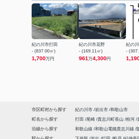
紀の川市打田
紀の川市花野
紀の川
- (837.00㎡)
- (169.11㎡)
- (307
1,700
961
4,300
1,19
万円
万
円
市区町村から探す
紀の川市
岩出市
和歌山市
町名から探す
打田
尾崎
貴志川町長山
粉河
沿線から探す
和歌山線
和歌山電鐵貴志川線
駅から探す
下井阪
岩出
打田
船戸
紀伊長