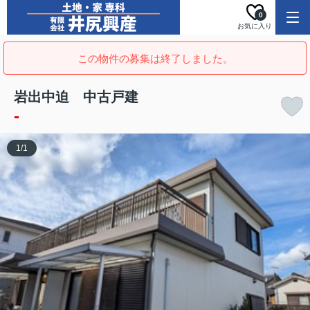
0
お気に入り
この物件の募集は終了しました。
岩出中迫 中古戸建
-
1
/
1