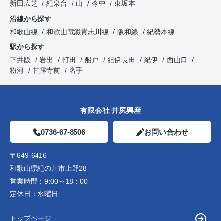
新田広芝
紀泉台
山
今中
東坂本
沿線から探す
和歌山線
和歌山電鐵貴志川線
阪和線
紀勢本線
駅から探す
下井阪
岩出
打田
船戸
紀伊長田
紀伊
西山口
粉河
甘露寺前
名手
有限会社 井尻興産
0736-67-8506
お問い合わせ
〒649-6416
和歌山県紀の川市上野28
営業時間：
9:00～18：00
定休日：
水曜日
トップページ