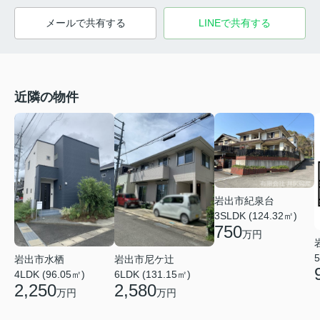
メールで共有する
LINEで共有する
近隣の物件
岩出市紀泉台
3SLDK (124.32㎡)
750
万円
5
岩出市水栖
岩出市尼ケ辻
4LDK (96.05㎡)
6LDK (131.15㎡)
2,250
2,580
万円
万円