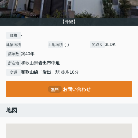
【外観】
-
価格
-
-(-)
3LDK
建物面積
土地面積
間取り
築40年
築年数
和歌山県
岩出市
中迫
所在地
和歌山線
「
岩出
」駅 徒歩18分
交通
お問い合わせ
無料
地図